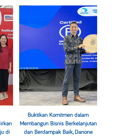
Buktikan Komitmen dalam
irkan
Membangun Bisnis Berkelanjutan
ju di
dan Berdampak Baik, Danone