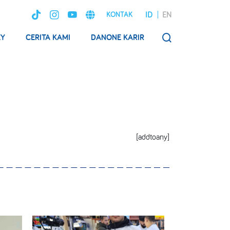
ID
EN
KONTAK
EY
CERITA KAMI
DANONE KARIR
SEARCH
[addtoany]