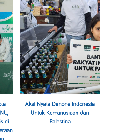
ota
Aksi Nyata Danone Indonesia
NU,
Untuk Kemanusiaan dan
s di
Palestina
eraan
an