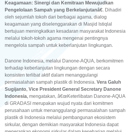
Keagamaan: Sinergi dan Kemitraan Mewujudkan
Pengelolaan Sampah yang Berkelanjutanâ€
. Dihadiri
oleh sejumlah tokoh dari berbagai agama, dialog
keagamaan yang diselenggarakan di Masjid Istiqlal
bertujuan meningkatkan kesadaran masyarakat Indonesia
melalui tokoh-tokoh agama mengenai pentingnya
mengelola sampah untuk keberlanjutan lingkungan.
Danone Indonesia, melalui Danone-AQUA, berkomitmen
terhadap keberlanjutan lingkungan dengan secara
konsisten terlibat aktif dalam menanggulangi
permasalahan sampah plastik di Indonesia.
Vera Galuh
Sugijanto, Vice President General Secretary Danone
Indonesia,
mengatakan, â€œKeterlibatan Danone-AQUA
di GRADASI merupakan wujud nyata dari komitmen
perusahaan untuk menanggulangi permasalahan sampah
plastik di Indonesia melalui pembangunan ekosistem
sirkular, dengan demikian masyarakat Indonesia dapat
menerapkan ekonomi sirkular dalam keseharian melalui