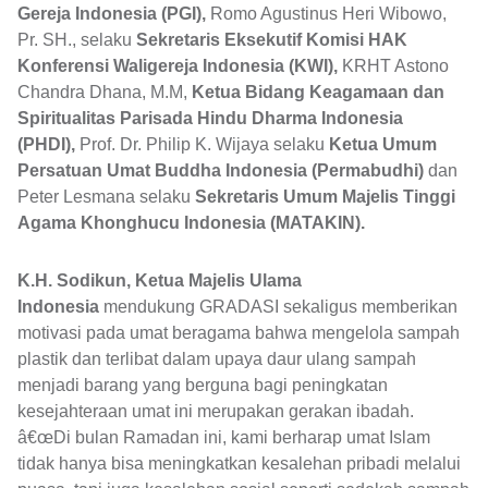
Gereja Indonesia (PGI),
Romo Agustinus Heri Wibowo,
Pr. SH., selaku
Sekretaris Eksekutif Komisi HAK
Konferensi Waligereja Indonesia (KWI),
KRHT Astono
Chandra Dhana, M.M,
Ketua Bidang Keagamaan dan
Spiritualitas Parisada Hindu Dharma Indonesia
(PHDI),
Prof. Dr. Philip K. Wijaya selaku
Ketua Umum
Persatuan Umat Buddha Indonesia (Permabudhi)
dan
Peter Lesmana selaku
Sekretaris Umum Majelis Tinggi
Agama Khonghucu Indonesia (MATAKIN).
K.H. Sodikun, Ketua Majelis Ulama
Indonesia
mendukung GRADASI sekaligus memberikan
motivasi pada umat beragama bahwa mengelola sampah
plastik dan terlibat dalam upaya daur ulang sampah
menjadi barang yang berguna bagi peningkatan
kesejahteraan umat ini merupakan gerakan ibadah.
â€œDi bulan Ramadan ini, kami berharap umat Islam
tidak hanya bisa meningkatkan kesalehan pribadi melalui