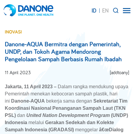
ID
EN
SEARCH
INOVASI
Danone-AQUA Bermitra dengan Pemerintah,
UNDP, dan Tokoh Agama Mendorong
Pengelolaan Sampah Berbasis Rumah Ibadah
11 April 2023
[addtoany]
Jakarta, 11 April 2023 –
Dalam rangka mendukung upaya
Pemerintah menekan kebocoran sampah plastik, hari
ini
Danone-AQUA
bekerja sama dengan
Sekretariat Tim
Koordinasi Nasional Penanganan Sampah Laut (TKN
PSL)
dan
United Nation Development Program
(UNDP)
Indonesia
melalui
Gerakan Sedekah dan Kolekte
Sampah Indonesia (GRADASI)
menggelar
â€œDialog