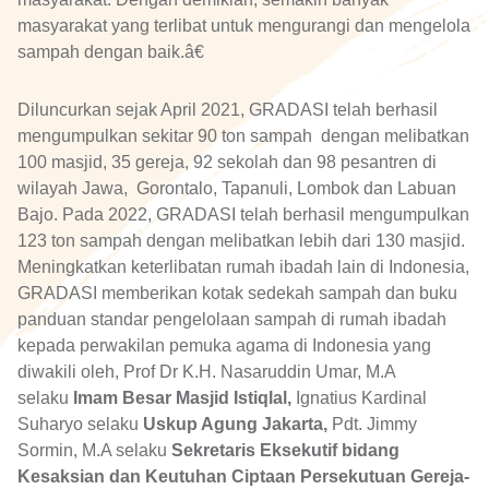
masyarakat yang terlibat untuk mengurangi dan mengelola
sampah dengan baik.â€
Diluncurkan sejak April 2021, GRADASI telah berhasil
mengumpulkan sekitar 90 ton sampah dengan melibatkan
100 masjid, 35 gereja, 92 sekolah dan 98 pesantren di
wilayah Jawa, Gorontalo, Tapanuli, Lombok dan Labuan
Bajo. Pada 2022, GRADASI telah berhasil mengumpulkan
123 ton sampah dengan melibatkan lebih dari 130 masjid.
Meningkatkan keterlibatan rumah ibadah lain di Indonesia,
GRADASI memberikan kotak sedekah sampah dan buku
panduan standar pengelolaan sampah di rumah ibadah
kepada perwakilan pemuka agama di Indonesia yang
diwakili oleh, Prof Dr K.H. Nasaruddin Umar, M.A
selaku
Imam Besar Masjid Istiqlal,
Ignatius Kardinal
Suharyo selaku
Uskup Agung Jakarta,
Pdt. Jimmy
Sormin, M.A selaku
Sekretaris Eksekutif bidang
Kesaksian dan Keutuhan Ciptaan Persekutuan Gereja-