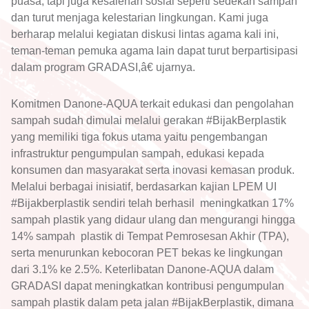
puasa, tapi juga kesalehan sosial seperti sedekah sampah
dan turut menjaga kelestarian lingkungan. Kami juga
berharap melalui kegiatan diskusi lintas agama kali ini,
teman-teman pemuka agama lain dapat turut berpartisipasi
dalam program GRADASI,â€ ujarnya.
Komitmen Danone-AQUA terkait edukasi dan pengolahan
sampah sudah dimulai melalui gerakan #BijakBerplastik
yang memiliki tiga fokus utama yaitu pengembangan
infrastruktur pengumpulan sampah, edukasi kepada
konsumen dan masyarakat serta inovasi kemasan produk.
Melalui berbagai inisiatif, berdasarkan kajian LPEM UI
#Bijakberplastik sendiri telah berhasil meningkatkan 17%
sampah plastik yang didaur ulang dan mengurangi hingga
14% sampah plastik di Tempat Pemrosesan Akhir (TPA),
serta menurunkan kebocoran PET bekas ke lingkungan
dari 3.1% ke 2.5%. Keterlibatan Danone-AQUA dalam
GRADASI dapat meningkatkan kontribusi pengumpulan
sampah plastik dalam peta jalan #BijakBerplastik, dimana