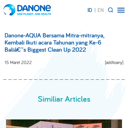
ID
EN
SEARCH
Danone-AQUA Bersama Mitra-mitranya,
Kembali Ikuti acara Tahunan yang Ke-6
Baliâ€™s Biggest Clean Up 2022
15 Maret 2022
[addtoany]
Similiar Articles