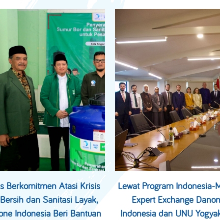
s Berkomitmen Atasi Krisis
Lewat Program Indonesia
 Bersih dan Sanitasi Layak,
Expert Exchange Dano
ne Indonesia Beri Bantuan
Indonesia dan UNU Yogyak