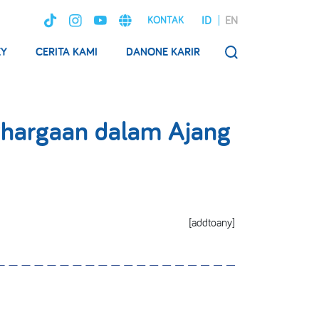
ID
EN
KONTAK
EY
CERITA KAMI
DANONE KARIR
SEARCH
ghargaan dalam Ajang
[addtoany]