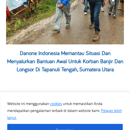
Danone Indonesia Memantau Situasi Dan
Menyalurkan Bantuan Awal Untuk Korban Banjir Dan
Longsor Di Tapanuli Tengah, Sumatera Utara
Website ini menggunakan
cookies
untuk memastikan Anda
Pernyataan Privasi
mendapatkan pengalaman terbaik di dalam website kami.
Pelajari lebih
FAQ
lanjut
.