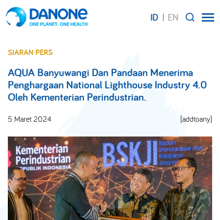
ID
EN
SEARCH
SIARAN PERS
AQUA Banyuwangi Dan Pandaan Menerima
Penghargaan National Lighthouse Industry 4.0
Oleh Kementerian Perindustrian.
5 Maret 2024
[addtoany]