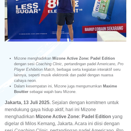
Mizone menghadirkan
Mizone Active Zone: Padel Edition
dengan sesi
Coaching Clinic
, pertandingan padel Americano,
Pro
Player Exhibition Match
, berbagai serta kegiatan interaktif seru
lainnya, seperti musik elektronik dan padel dengan nuansa
cahaya neon.
Dalam kesempatan ini, Mizone juga mengumumkan
Maxime
Bouttier
sebagai wajah baru Mizone.
Jakarta, 13 Juli 2025.
Sejalan dengan komitmen untuk
mendukung gaya hidup aktif, hari ini Mizone
menghadirkan
Mizone Active Zone: Padel Edition
yang
digelar di Milos Kemang, Jakarta. Acara ini diisi dengan
sesi
Coaching Clinic
, pertandingan padel Americano,
Pro