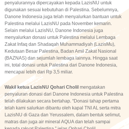
penyalurannya dipercayakan kepada LazisNU untuk
digunakan sesuai kebutuhan di Palestina. Sebelumnya,
Danone Indonesia juga telah menyalurkan bantuan untuk
Palestina melalui LazisNU pada November kemarin.
Selain melalui LazisNU, Danone Indonesia juga
menyalurkan donasi untuk Palestina melalui Lembaga
Zakat Infaq dan Shadaqah Muhammadiyah (LazisMu),
Kedutaan Besar Palestina, Badan Amil Zakat Nasional
(BAZNAS) dan sejumlah lembaga lainnya. Hingga saat
ini, total donasi untuk Palestina dari Danone Indonesia,
mencapai lebih dari Rp 3,5 miliar.
Wakil ketua LazisNU Qohari Cholil
mengatakan
penyaluran donasi dari Danone Indonesia untuk Palestina
telah dilakukan secara bertahap. “Donasi tahap pertama
telah kami salurkan dibantu oleh kapal TNI AL serta mitra
LazisNU di Gaza dan Yerussalem, dalam bentuk selimut,
matras dan juga air mineral AQUA dan telah sampai
kepada rakyat Palestina,” jelas Qohari Cholil.