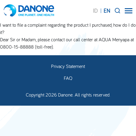
ID
EN
SEARCH
I want to file a complaint regarding the product I purchased, how do I do
it?
Dear Sir or Madam, please contact our call center at AQUA Menyapa at
0800-15-88888 (toll-free).
Privacy Statement
FAQ
Copyright 2026 Danone. All rights reserved.