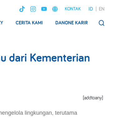
ID
EN
KONTAK
EY
CERITA KAMI
DANONE KARIR
SEARCH
 dari Kementerian
[addtoany]
engelola lingkungan, terutama