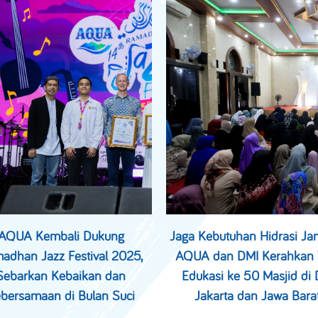
AQUA Kembali Dukung
Jaga Kebutuhan Hidrasi Ja
adhan Jazz Festival 2025,
AQUA dan DMI Kerahkan 
Sebarkan Kebaikan dan
Edukasi ke 50 Masjid di 
bersamaan di Bulan Suci
Jakarta dan Jawa Bara