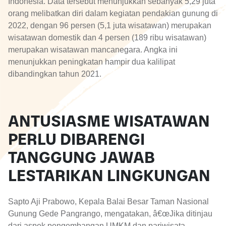
Indonesia. Data tersebut menunjukkan sebanyak 5,29 juta
orang melibatkan diri dalam kegiatan pendakian gunung di
2022, dengan 96 persen (5,1 juta wisatawan) merupakan
wisatawan domestik dan 4 persen (189 ribu wisatawan)
merupakan wisatawan mancanegara. Angka ini
menunjukkan peningkatan hampir dua kalilipat
dibandingkan tahun 2021.
ANTUSIASME WISATAWAN
PERLU DIBARENGI
TANGGUNG JAWAB
LESTARIKAN LINGKUNGAN
Sapto Aji Prabowo, Kepala Balai Besar Taman Nasional
Gunung Gede Pangrango, mengatakan, â€œJika ditinjau
dari aspek pengembangan UMKM dan pariwisata,